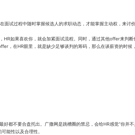
。
R在面试过程中随时掌握候选人的求职动态，才能掌握主动权，来讨
段，HR如果喜欢你，就会加紧面试流程。同时，通过其他offer来
ffer，在HR眼里，就是缺少足够谈判的筹码，那么在谈薪资的时候
r，最好都不要合盘托出。广撒网是跳槽圈的禁忌，会给HR感觉“你并
的可能性以及合理性。