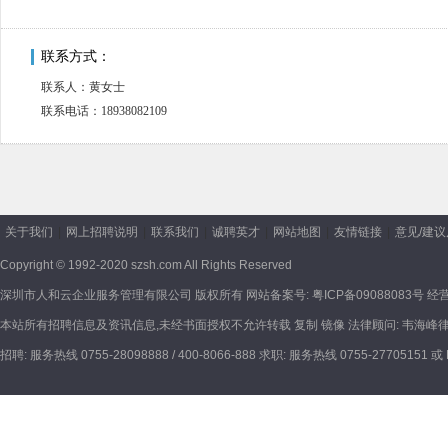
联系方式：
联系人：黄女士
联系电话：18938082109
关于我们
|
网上招聘说明
|
联系我们
|
诚聘英才
|
网站地图
|
友情链接
|
意见/建
Copyright © 1992-2020 szsh.com All Rights Reserved
深圳市人和云企业服务管理有限公司 版权所有
网站备案号:
粤ICP备09088083号
经营
本站所有招聘信息及资讯信息,未经书面授权不允许转载 复制 镜像
法律顾问:
韦海峰
招聘: 服务热线 0755-28098888 / 400-8066-888
求职: 服务热线 0755-27705151 或 Em